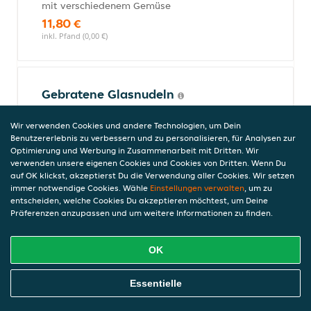
mit verschiedenem Gemüse
11,80 €
inkl. Pfand (0,00 €)
Gebratene Glasnudeln
mit Gemüse und Tofu
Wir verwenden Cookies und andere Technologien, um Dein
13,00 €
Benutzererlebnis zu verbessern und zu personalisieren, für Analysen zur
inkl. Pfand (0,00 €)
Optimierung und Werbung in Zusammenarbeit mit Dritten. Wir
verwenden unsere eigenen Cookies und Cookies von Dritten. Wenn Du
auf OK klickst, akzeptierst Du die Verwendung aller Cookies. Wir setzen
immer notwendige Cookies. Wähle
Einstellungen verwalten
, um zu
Mango
entscheiden, welche Cookies Du akzeptieren möchtest, um Deine
Präferenzen anzupassen und um weitere Informationen zu finden.
mit gebratenem Tofu und verschiedenem
Gemüse
11,80 €
OK
inkl. Pfand (0,00 €)
Online Essen Bestellen
Essentielle